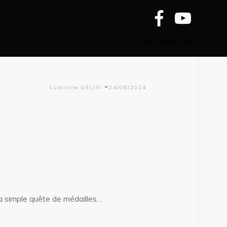
Ludivine GELIN
-
le
septembre 24, 2024
No menu items
-
Ludivine GELIN
24/09/2024
la simple quête de médailles…