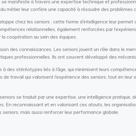
s se manifeste à travers une expertise technique et profession
s du métier leur confère une capacité à résoudre des problèmes co
éveloppe chez les seniors : cette forme d’intelligence leur perme
compétences relationnelles, également renforcées par l’expérien
 la coopération au sein des équipes.
sion des connaissances. Les seniors jouent un rôle dans le ment
ratiques professionnelles. Ils ont souvent développé des mécani
e à des stéréotypes liés à l’âge, qui minimisent leurs compétence
de travail qui valorisent l’expérience des seniors, tout en leur
 seniors se traduit par une expertise, une intelligence pratique,
. En reconnaissant et en valorisant ces atouts, les organisati
s seniors, mais aussi renforcer leur performance globale.