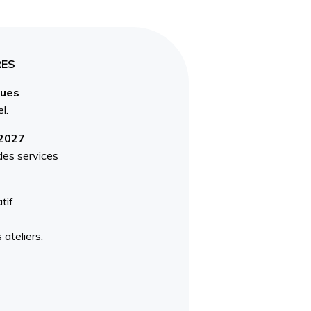
RES
dues
el
.
 2027
.
des services
tif
 ateliers.