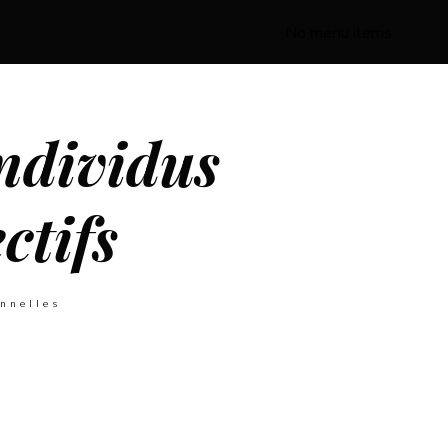
No menu items
ndividus
ectifs
onnelles