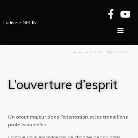
Aller
au
Ludivine GELIN
-
le
octobre 19, 2022
contenu
Ludivine GELIN
-
Ludivine GELIN
19/10/2022
L’ouverture d’esprit
Un atout majeur dans l’orientation et les transitions
professionnelles
Lorsque nous envisageons de changer de cap dans