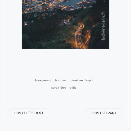
changement
horaires
ouverture d'esprit
savoir-être
skills
Navigation
Navigation
POST PRÉCÉDENT
POST SUIVANT
de
de